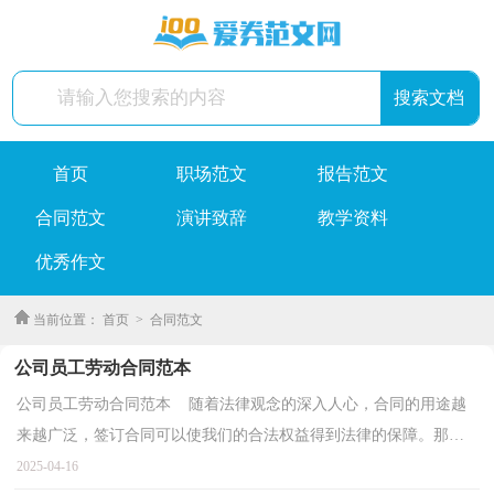
首页
职场范文
报告范文
合同范文
演讲致辞
教学资料
优秀作文
当前位置：
首页
>
合同范文
公司员工劳动合同范本
公司员工劳动合同范本 随着法律观念的深入人心，合同的用途越
来越广泛，签订合同可以使我们的合法权益得到法律的保障。那么
相关的合同到底怎么写呢？下面是小编精心整理的公司...
2025-04-16