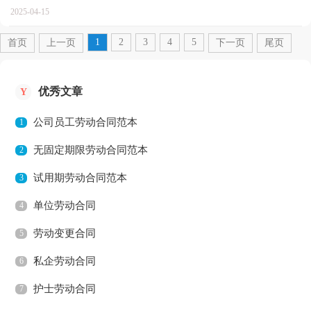
的合同到底怎么写呢？以下是小编整理的集资建房买卖合...
2025-04-15
1
2
3
4
5
首页
上一页
下一页
尾页
优秀文章
Y
公司员工劳动合同范本
1
无固定期限劳动合同范本
2
试用期劳动合同范本
3
单位劳动合同
4
劳动变更合同
5
私企劳动合同
6
护士劳动合同
7