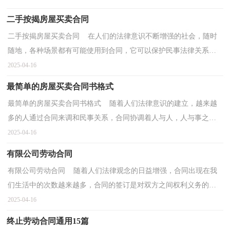
二手按揭房屋买卖合同
二手按揭房屋买卖合同 在人们的法律意识不断增强的社会，随时
随地，各种场景都有可能使用到合同，它可以保护民事法律关系。
相信大家又在为写合同犯愁了吧，下面是小编为大家收集...
2025-04-16
最简单的房屋买卖合同书格式
最简单的房屋买卖合同书格式 随着人们法律意识的建立，越来越
多的人通过合同来调和民事关系，合同协调着人与人，人与事之间
的关系。那么我们拟定合同的时候需要注意什么问题呢...
2025-04-16
有限公司劳动合同
有限公司劳动合同 随着人们法律观念的日益增强，合同出现在我
们生活中的次数越来越多，合同的签订是对双方之间权利义务的最
好规范。那么合同书的格式，你掌握了吗？以下是小编精...
2025-04-16
终止劳动合同通用15篇