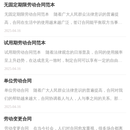
无固定期限劳动合同范本
无固定期限劳动合同范本 随着广大人民群众法律意识的普遍提
高，合同在生活中的使用越来越广泛，签订合同能平衡双方当事人
的平等地位。合同有不同的类型，当然也有不同的目的，下...
2025-04-16
试用期劳动合同范本
试用期劳动合同范本 随着法律观念的日渐普及，合同的使用频率
呈上升趋势，在达成意见一致时，制定合同可以享有一定的自由。
那么正式、规范的合同是什么样的呢？下面是小编为大家...
2025-04-16
单位劳动合同
单位劳动合同 随着广大人民群众法律意识的普遍提高，合同对我
们的帮助越来越大，合同协调着人与人，人与事之间的关系。那么
常见的合同书是什么样的呢？以下是小编为大家收集的单...
2025-04-16
劳动变更合同
劳动变更合同 在当今社会，人们对合同愈发重视，很多场合都离