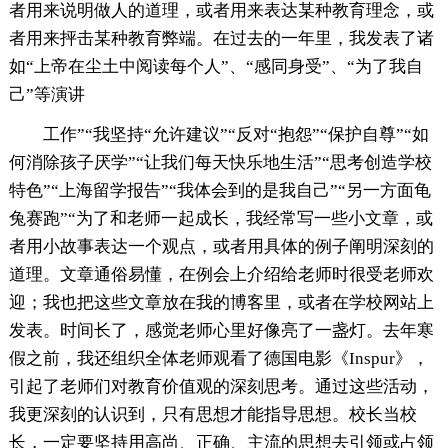
者用来说明做人的道理，或者用来表达某种教育理念，或
者用来抨击某种教育弊端。在过去的一年里，我发表了诸
如“上帝在尘土中阅读每个人”、“感同身受”、“为了我自
己”等演讲
工作”“我坚持“允许建议”“反对“抱怨”“保护自尊”“如
何消除孩子厌学”“让我们每天快乐地生活”“思考创造学校
特色”“上海留学报告”“我体会到的是我自己”“另一方面龟
兔赛跑”“为了和老师一起成长，我经常写一些小文章，或
者用小故事表达一个观点，或者用具体的例子阐明深刻的
道理。文章通俗易懂，在例会上介绍给老师时很受老师欢
迎；我也把这些文章放在我的博客里，或者在学校网站上
发表。时间长了，感觉老师心里好像亮了一盏灯。去年寒
假之前，我还组织全体老师观看了德国电影《Inspur》，
引起了老师们对教育价值观的深刻思考。通过这些活动，
我更深刻的认识到，只有思想才能指导思想。校长当校
长，一定要坚持用高尚、正确、主流的思想去引领或占领