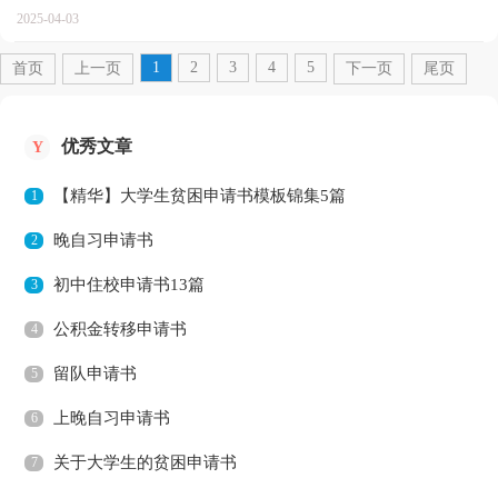
总是不够充分？以下是小编帮大家整理的简单辞职申请书...
2025-04-03
1
2
3
4
5
首页
上一页
下一页
尾页
优秀文章
Y
【精华】大学生贫困申请书模板锦集5篇
1
晚自习申请书
2
初中住校申请书13篇
3
公积金转移申请书
4
留队申请书
5
上晚自习申请书
6
关于大学生的贫困申请书
7