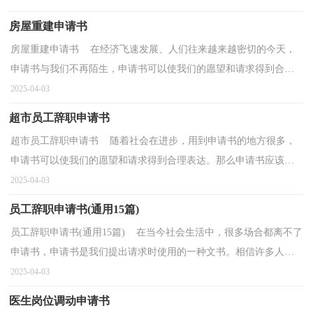
房屋重建申请书
房屋重建申请书 在经济飞速发展、人们往来越来越密切的今天，
申请书与我们不再陌生，申请书可以使我们的愿望和请求得到合理
表达。来参考自己需要的申请书吧！下面是小编整理的...
2025-04-03
超市员工辞职申请书
超市员工辞职申请书 随着社会在进步，用到申请书的地方很多，
申请书可以使我们的愿望和请求得到合理表达。那么申请书应该怎
么写才合适呢？下面是小编整理的超市员工辞职申请书...
2025-04-03
员工辞职申请书(通用15篇)
员工辞职申请书(通用15篇) 在当今社会生活中，很多场合都离不了
申请书，申请书是我们提出请求时使用的一种文书。相信许多人会
觉得申请书很难写吧，下面是小编精心整理的员工辞...
2025-04-03
医生岗位调动申请书