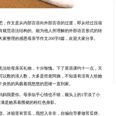
吧，作文是从内部言语向外部言语的过渡，即从经过压缩
有规范语法结构的、能为他人所理解的外部语言形式的转
家整理的感恩母亲节作文200字8篇，欢迎大家分享。
无法给母亲买礼物，十分惭愧。下了英语课约十一点，天
可以数的清人数，大多是些老阿姨，不知道有没有人给她
？炎热的风载着我悠悠的思绪一直到家。
妈妈我爱你。母亲似乎心情也不错，额头上的1字淡了小
中满是她系着围裙的粉红色身影。
偿。冰箱里有苦瓜，我想入非非，自编自导要做苦瓜饼。