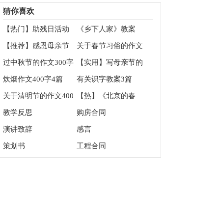
四篇
作文300字合集6篇
猜你喜欢
【热门】助残日活动
《乡下人家》教案
总结3篇
【推荐】感恩母亲节
关于春节习俗的作文
作文200字汇总8篇
800字汇总九篇
过中秋节的作文300字
【实用】写母亲节的
6篇
作文400字3篇
炊烟作文400字4篇
有关识字教案3篇
关于清明节的作文400
【热】《北京的春
字合集七篇
节》教学反思
教学反思
购房合同
演讲致辞
感言
策划书
工程合同