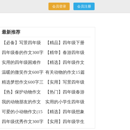
会员登录
会员注册
最新推荐
【必备】写景四年级
【精品】四年级下册
作文集锦6篇
校园作文四篇
四年级春的作文300字
【精华】春游四年级
锦集5篇
的作文集锦5篇
实用的四年级困难作
【精选】四年级作文
文锦集十篇
集合7篇
温暖的微笑作文600字
有关动物的作文15篇
7篇
精选梦想作文600字三
【实用】写景四年级
篇
作文集锦5篇
【热】保护动物作文
【热门】四年级春游
作文锦集十篇
我的动物朋友的作文
实用的小学生四年级
作文300字合集八篇
可爱的小动物作文(15
【精选】四年级想象
篇)
作文汇总10篇
四年级优秀作文300字
【实用】四年级学生