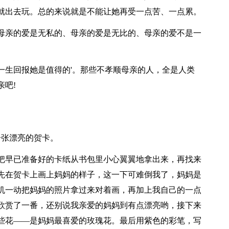
就出去玩。总的来说就是不能让她再受一点苦、一点累。
母亲的爱是无私的、母亲的爱是无比的、母亲的爱不是一
一生回报她是值得的'。那些不孝顺母亲的人，全是人类
吧!
一张漂亮的贺卡。
把早已准备好的卡纸从书包里小心翼翼地拿出来，再找来
先在贺卡上画上妈妈的样子，这一下可难倒我了，妈妈是
机一动把妈妈的照片拿过来对着画，再加上我自己的一点
欣赏了一番，还别说我亲爱的妈妈到有点漂亮哟，接下来
些花——是妈妈最喜爱的玫瑰花。最后用紫色的彩笔，写