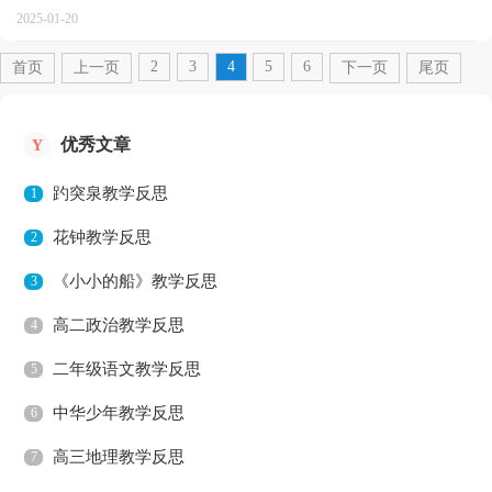
什么样的教学反思才是好的呢？下面是小编为大家收集的...
2025-01-20
2
3
4
5
6
首页
上一页
下一页
尾页
优秀文章
Y
趵突泉教学反思
1
花钟教学反思
2
《小小的船》教学反思
3
高二政治教学反思
4
二年级语文教学反思
5
中华少年教学反思
6
高三地理教学反思
7